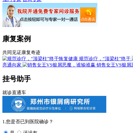
康复案例
共同见证康复奇迹
规范诊疗，“顶梁柱”终于
亮通向家
销售女王VS银屑
挂号助手
就诊直通车
1.您是否已到医院确诊？
是
还没有