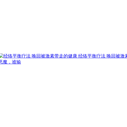
经络平衡疗法 唤回被激
恶魔，谁输