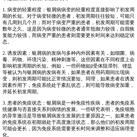
1. 病变的轻重程度：银屑病病变的轻重程度直接影响了初发周
期的长短。对于病变轻微的患者，初发周期往往较短，可能只
有几周到几个月；而对于病变严重的患者，初发周期可能需要
数年之久。这是因为病变轻微的患者通常抵御力较强，自我恢
复能力较强，而病变严重的患者则需要更长时间来达到稳定状
态。
2. 诱发因素：银屑病的发病与多种内外因素有关，如细菌、病
毒、药物、环境污染、精神刺激等。这些因素在不同程度上会
影响初发周期的长短。例如，一些药物如β受体阻滞剂、锂盐
等被认为与银屑病的发病有关，如果患者在用药期间出现病
变，则初发周期可能比正常情况要短。同理，如果患者在诱发
因素作用下，免疫系统处于紊乱状态，则可能导致病变加重，
并延长初发周期。
3. 患者的免疫状态：银屑病是一种免疫性疾病，患者的免疫系
统健康与否直接关系到病情的发展。一些研究表明，免疫细胞
的异常激活是导致银屑病发生发展的主要原因之一。如果患者
的免疫系统在初期就处于高度激活状态，那么他们的初发周期
可能会更长，因为免疫系统需要更长时间来调整和适应病理变
化。