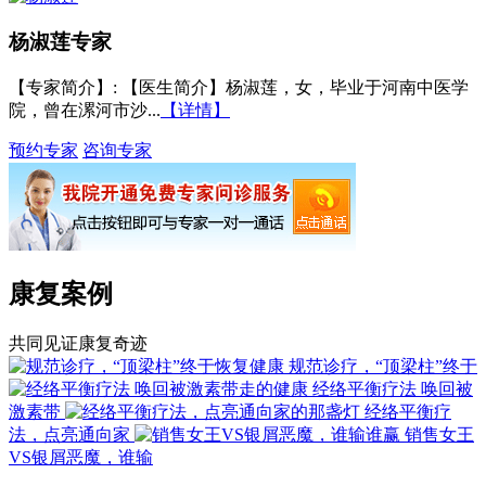
杨淑莲
专家
【专家简介】
: 【医生简介】杨淑莲，女，毕业于河南中医学
院，曾在漯河市沙...
【详情】
预约专家
咨询专家
康复案例
共同见证康复奇迹
规范诊疗，“顶梁柱”终于
经络平衡疗法 唤回被
激素带
经络平衡疗
法，点亮通向家
销售女王
VS银屑恶魔，谁输