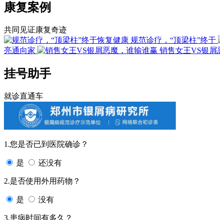
康复案例
共同见证康复奇迹
规范诊疗，“顶梁柱”终于
亮通向家
销售女王VS银屑
挂号助手
就诊直通车
1.您是否已到医院确诊？
是
还没有
2.是否使用外用药物？
是
没有
3.患病时间有多久？