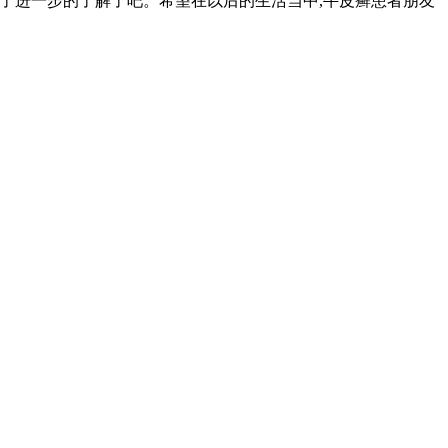
了进一步的了解了吧。希望在以后的生活当中,牛皮癣患者朋友