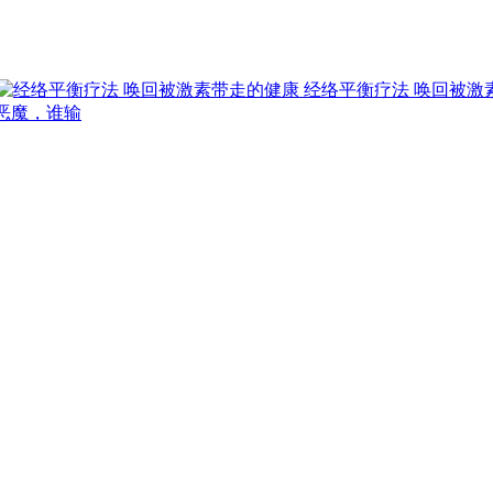
经络平衡疗法 唤回被激
恶魔，谁输