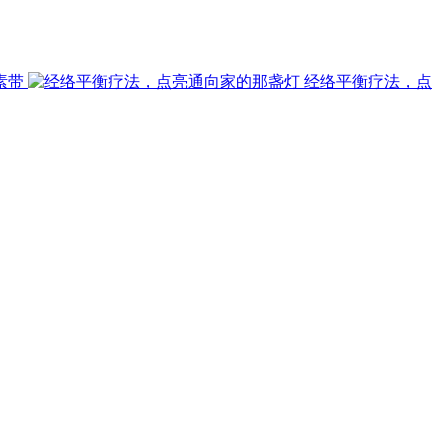
素带
经络平衡疗法，点