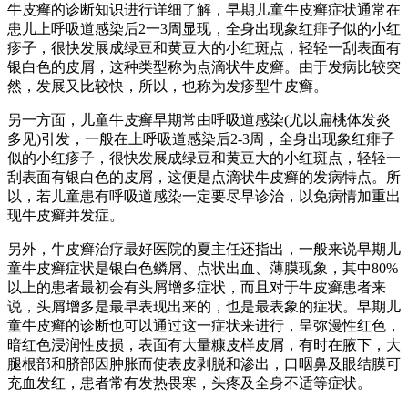
牛皮癣的诊断知识进行详细了解，早期儿童牛皮癣症状通常在
患儿上呼吸道感染后2一3周显现，全身出现象红痱子似的小红
疹子，很快发展成绿豆和黄豆大的小红斑点，轻轻一刮表面有
银白色的皮屑，这种类型称为点滴状牛皮癣。由于发病比较突
然，发展又比较快，所以，也称为发疹型牛皮癣。
另一方面，儿童牛皮癣早期常由呼吸道感染(尤以扁桃体发炎
多见)引发，一般在上呼吸道感染后2-3周，全身出现象红痱子
似的小红疹子，很快发展成绿豆和黄豆大的小红斑点，轻轻一
刮表面有银白色的皮屑，这便是点滴状牛皮癣的发病特点。所
以，若儿童患有呼吸道感染一定要尽早诊治，以免病情加重出
现牛皮癣并发症。
另外，牛皮癣治疗最好医院的夏主任还指出，一般来说早期儿
童牛皮癣症状是银白色鳞屑、点状出血、薄膜现象，其中80%
以上的患者最初会有头屑增多症状，而且对于牛皮癣患者来
说，头屑增多是最早表现出来的，也是最表象的症状。早期儿
童牛皮癣的诊断也可以通过这一症状来进行，呈弥漫性红色，
暗红色浸润性皮损，表面有大量糠皮样皮屑，有时在腋下，大
腿根部和脐部因肿胀而使表皮剥脱和渗出，口咽鼻及眼结膜可
充血发红，患者常有发热畏寒，头疼及全身不适等症状。