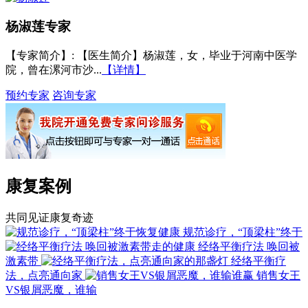
杨淑莲
专家
【专家简介】
: 【医生简介】杨淑莲，女，毕业于河南中医学
院，曾在漯河市沙...
【详情】
预约专家
咨询专家
康复案例
共同见证康复奇迹
规范诊疗，“顶梁柱”终于
经络平衡疗法 唤回被
激素带
经络平衡疗
法，点亮通向家
销售女王
VS银屑恶魔，谁输