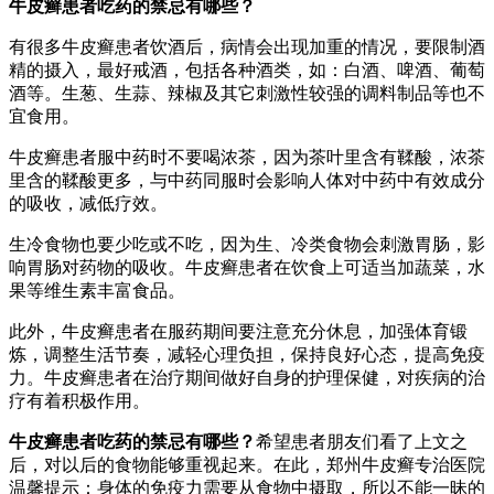
牛皮癣患者吃药的禁忌有哪些？
有很多牛皮癣患者饮酒后，病情会出现加重的情况，要限制酒
精的摄入，最好戒酒，包括各种酒类，如：白酒、啤酒、葡萄
酒等。生葱、生蒜、辣椒及其它刺激性较强的调料制品等也不
宜食用。
牛皮癣患者服中药时不要喝浓茶，因为茶叶里含有鞣酸，浓茶
里含的鞣酸更多，与中药同服时会影响人体对中药中有效成分
的吸收，减低疗效。
生冷食物也要少吃或不吃，因为生、冷类食物会刺激胃肠，影
响胃肠对药物的吸收。牛皮癣患者在饮食上可适当加蔬菜，水
果等维生素丰富食品。
此外，牛皮癣患者在服药期间要注意充分休息，加强体育锻
炼，调整生活节奏，减轻心理负担，保持良好心态，提高免疫
力。牛皮癣患者在治疗期间做好自身的护理保健，对疾病的治
疗有着积极作用。
牛皮癣患者吃药的禁忌有哪些？
希望患者朋友们看了上文之
后，对以后的食物能够重视起来。在此，郑州牛皮癣专治医院
温馨提示：身体的免疫力需要从食物中摄取，所以不能一昧的