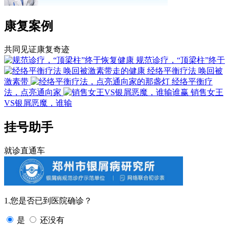
康复案例
共同见证康复奇迹
规范诊疗，“顶梁柱”终于
经络平衡疗法 唤回被
激素带
经络平衡疗
法，点亮通向家
销售女王
VS银屑恶魔，谁输
挂号助手
就诊直通车
1.您是否已到医院确诊？
是
还没有