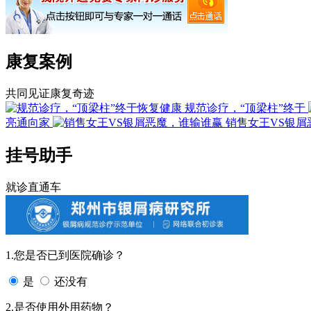
康复案例
共同见证康复奇迹
规范诊疗，“顶梁柱”终于
亮通向家
销售女王VS银屑
挂号助手
就诊直通车
1.您是否已到医院确诊？
是
还没有
2.是否使用外用药物？