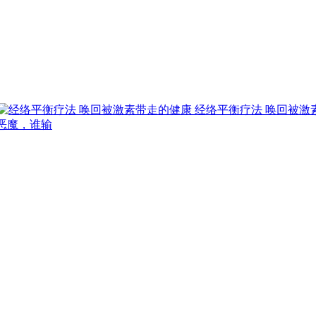
经络平衡疗法 唤回被激
恶魔，谁输