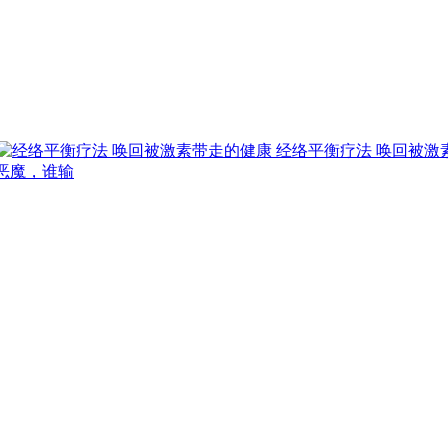
经络平衡疗法 唤回被激
恶魔，谁输