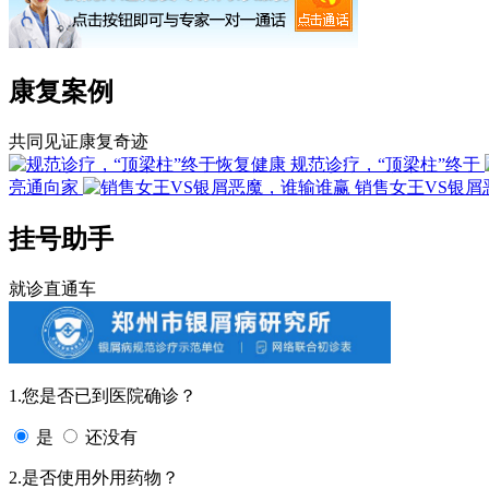
康复案例
共同见证康复奇迹
规范诊疗，“顶梁柱”终于
亮通向家
销售女王VS银屑
挂号助手
就诊直通车
1.您是否已到医院确诊？
是
还没有
2.是否使用外用药物？