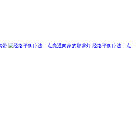
素带
经络平衡疗法，点