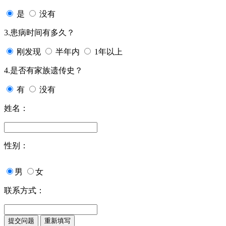
是
没有
3.患病时间有多久？
刚发现
半年内
1年以上
4.是否有家族遗传史？
有
没有
姓名：
性别：
男
女
联系方式：