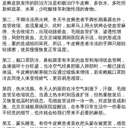
皮癣皮肤发痒的防治方法是积极治疗牛皮癣、多饮水、多吃些
新鲜蔬菜、水果，少吃酸辣等刺激性强的食物;。
第二，手脚冷冻用火烤。冬天牛皮癣患者手脚长期暴露在外，
血管收缩、血流量减少。此时，如果马上用火烘烤会使血管麻
痹、失去收缩力，出现动脉瘀血、毛细血管扩张、渗透性增
强，局部性瘀血。北京京城银屑病医院表示说，轻的形成冻
疮，重的造成组织坏死。所以，牛皮癣患者冷冻的手脚只能轻
轻揉擦，使其慢慢恢复正常温度;。
第三，戴口罩防冷。鼻粘膜里有丰富的血管和海绵状血管网，
血液循环十分旺盛，当冷空气经鼻腔吸入肺部时，一般已接近
体温。牛皮癣的耐寒能力应通过锻炼来增强，若依赖戴口罩防
冷反而使人体变得娇气，更容易患感冒;。
第四，热水洗脸。冬天人的面部在冷空气刺激下，汗腺、毛细
血管呈收缩状态。当遇上热水时则迅速扩张，但热量散发后，
又恢复低温时的状态。毛细血管这样一冷一热，对皮肤造成刺
激。北京京城银屑病医院提醒说，在冬季日常生活中一些看似
不经意的细节，也许就会给我们带来不必要的麻烦;。
第五，蒙头睡觉。有些牛皮癣患者喜欢把头蒙在被窝里，感觉