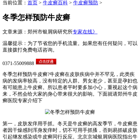
当前位置：
首页
>
牛皮癣百科
>
牛皮癣预防
>
冬季怎样预防牛皮癣
文章来源：郑州市银屑病研究所
专家在线》
温馨提示：为了节省您的手机流量。如果您有任何疑问，可以
直接拨打免费电话咨询。
0371-55009888
冬季怎样预防牛皮癣?牛皮癣在皮肤疾病中并不罕见，此类疾
病的发病率较高，没有特定的人群。男女老少，甚至是孕妇也
有可能患上牛皮癣。所以患者平时要多加小心，重视起这个病
来，不然会给大家的身心带来很大的影响。下面就请郑州牛皮
癣医院专家介绍下
第一，皮肤发痒用手抓。冬天是牛皮癣的高发季节，牛皮癣患
者因干燥感到浑身发痒时，切不可用手抓搔，否则易抓破皮肤
引起继发感染或牛皮癣同行反应。北京京城银屑病医院指出牛