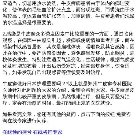
应适当，切忌用热水烫洗。牛皮癣病患者由于体内的病理变
化，使体表的毛细血管扩张充血，而出现红斑。而烫洗由于水
温较高，使体表血管扩张充血，加重病情。牛皮癣患者们洗澡
的水温选择是很重要的。
2.感染是牛皮癣众多诱发因素中比较重要的一方面，通过临床
观察，在病因中由感染引起，发病或使病情加重者居多，而在
感染中以感冒居多，其次是扁桃体炎、咽喉炎及其它感染，因
此在治疗中，要严防感染因素，避免感冒发烧，防止咽炎，扁
桃体炎发生。特别注意适应气温变化，生活规律，根据气侯变
化及时增加衣着，汗出后勿受寒凉，经常锻炼身体，饮食适
当，如果发现自己出现感冒等症状要及时治疗。
牛皮癣做好日常护理重要吗？?以上就是郑州牛皮癣专科医院
医师针对此问题给大家的介绍，希望会帮到大家。牛皮癣是皮
肤病中比较严重的皮肤病，虽然很难治疗，但是只要坚持治
疗，定会有治愈的时候，最好能到正规的医院就诊。
如果看完文章，您还有其他的疑问，点击下面的按钮 免费咨
询在线专家进行问诊。
在线预约挂号
在线咨询专家