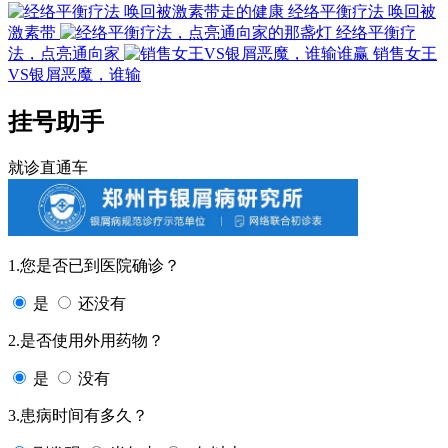
经络平衡疗法 唤回被
激素带
经络平衡疗
法，点亮通向家
销售女王
VS银屑恶魔，谁输
挂号助手
就诊直通车
1.您是否已到医院确诊？
是
还没有
2.是否使用外用药物？
是
没有
3.患病时间有多久？