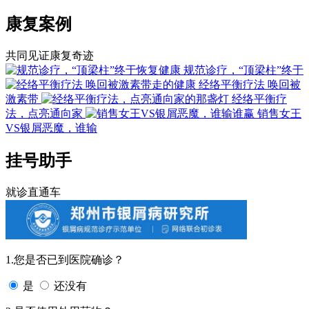
康复案例
共同见证康复奇迹
规范诊疗，“顶梁柱”终于
经络平衡疗法 唤回被
激素带
经络平衡疗
法，点亮通向家
销售女王
VS银屑恶魔，谁输
挂号助手
就诊直通车
1.您是否已到医院确诊？
是
还没有