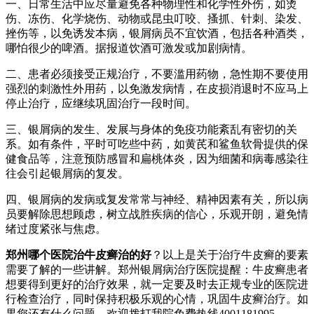
一、日常生活中应尽量避免各种物理性和化学性外伤，如烫
伤、冻伤、化学烧伤、动物或昆虫叮咬、搔抓、针刺、染发、
挫伤等，以免诱发本病，银屑病员不宜饮酒，包括各种酒类，
哪怕很少的啤酒。据报道饮酒可激发或加剧病情。
二、患者必须接受正规治疗，不要滥用药物，急性期不要使用
强烈的刺激性外用药，以免激发病情，在皮损消退时不应马上
停止治疗，应继续巩固治疗一段时间。
三、银屑病的发生、发展与身体的免疫功能紊乱有密切的关
系。如有条件，平时可吃些中药，如黄芪和鲨鱼软骨提供的保
健食品等，注意预防感冒和扁桃体炎，因为细菌和病毒感染往
往会引起银屑病的复发。
四、银屑病的发病或复发常常与神经、精神因素有关，所以病
员要解除思想顾虑，树立战胜疾病的信心，乐观开朗，避免情
绪过度紧张与焦虑。
郑州哪个医院治牛皮癣治的好
？以上是关于治疗牛皮癣的要素
需要了解的一些讲解。郑州银屑病治疗医院提醒：牛皮癣患者
想要得到更好的治疗效果，就一定要及时去正规专业的医院进
行检查治疗，同时保持积极乐观的心情，巩固牛皮癣治疗。如
果您还有什么问题，欢迎拨打我院免费热线4001181995 。