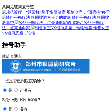
共同见证康复奇迹
规范诊疗，“顶梁柱”终于
经络平衡疗法 唤回被
激素带
经络平衡疗
法，点亮通向家
销售女王
VS银屑恶魔，谁输
挂号助手
就诊直通车
1.您是否已到医院确诊？
是
还没有
2.是否使用外用药物？
是
没有