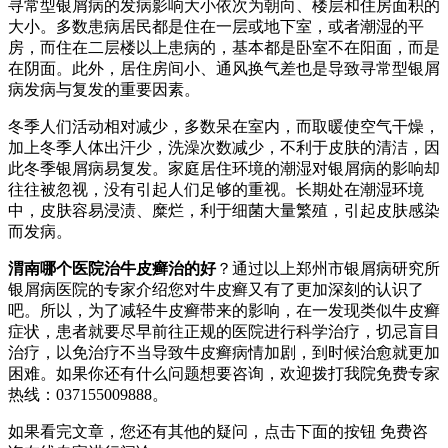
寻常型银屑病的发病影响大小依次为朝向、楼层和住房面积的
大小。多数患病居民都是住在一层或地下室，或者潮湿的平
房，而住在二层楼以上患病的，基本都是卧室不在阳面，而是
在阴面。此外，居住房间小、通风换气差也是导致寻常型银屑
病发病与复发的重要因素。
冬季人们活动相对减少，多数呆在室内，而取暖使空气干燥，
加上冬季人体出汗少，洗澡次数减少，不利于皮肤的清洁，因
此冬季银屑病易复发。家庭居住环境的潮湿对银屑病的影响却
往往被忽视，没有引起人们足够的重视。长期处在潮湿环境
中，皮肤容易浸渍、糜烂，利于细菌大量繁殖，引起皮肤感染
而发病。
渭南哪个医院治牛皮癣治的好
？通过以上郑州市银屑病研究所
银屑病医院的专家介绍您对牛皮癣又有了更加深刻的认识了
吧。所以，为了减轻牛皮癣带来的影响，在一发现类似牛皮癣
症状，患者就要尽早前往正规的医院进行科学治疗，切忌盲目
治疗，以免治疗不当导致牛皮癣病情加剧，到时候治愈就更加
困难。如果你还有什么问题想要咨询，欢迎拨打我院免费专家
热线：037155009888。
如果看完文章，您还有其他的疑问，点击下面的按钮 免费咨