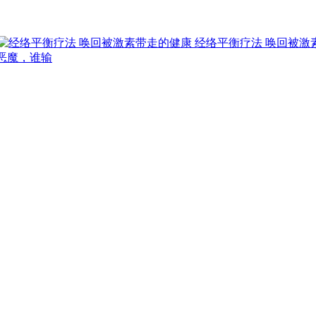
经络平衡疗法 唤回被激
恶魔，谁输