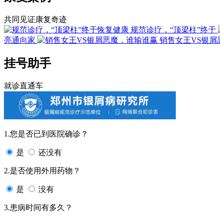
共同见证康复奇迹
规范诊疗，“顶梁柱”终于
亮通向家
销售女王VS银屑
挂号助手
就诊直通车
1.您是否已到医院确诊？
是
还没有
2.是否使用外用药物？
是
没有
3.患病时间有多久？