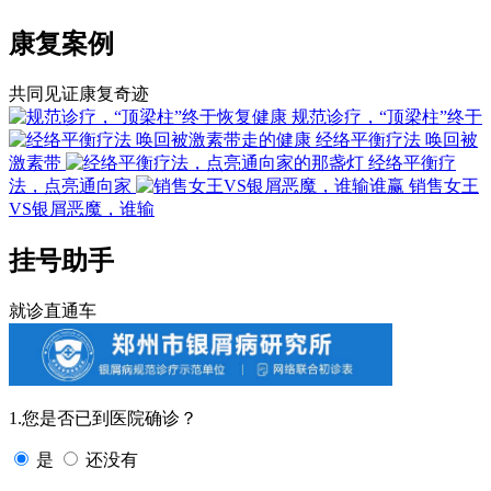
康复案例
共同见证康复奇迹
规范诊疗，“顶梁柱”终于
经络平衡疗法 唤回被
激素带
经络平衡疗
法，点亮通向家
销售女王
VS银屑恶魔，谁输
挂号助手
就诊直通车
1.您是否已到医院确诊？
是
还没有