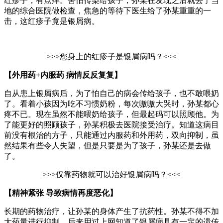
红疹子，有点痒。害怕传染给孩子，孙某在发现之后就去了当
地的综合医院做检查，焦急的等待下医生给了孙某重重的一
击，这红疹子竟是银屑病。
>>>您身上的红疹子是银屑病吗？<<<
【外用药+内服药 病情反反复复】
自从患上银屑病后，为了怕自己的病会传给孩子，也不敢喂奶
了。看着小孩因为吃不习惯奶粉，每次嗷嗷大哭时，孙某都心
疼不已。现在虽然不能喂奶给孩子，但最起码可以照顾他。为
了能更好的照顾孩子，孙某积极去医院接受治疗。知道这病目
前没有根治的方子，只能通过内服药和外用药，双向抑制，虽
然结果有些令人失望，但是只要是为了孩子，孙某还是去做
了。
>>>仅靠药物就可以治好银屑病吗？<<<
【精神紧张 导致病情再度恶化】
长期的药物治疗，让孙某的身体产生了抗药性。孙某不得不加
大药量进行抑制。后来用过上网知道了银屑病具有一定的遗传