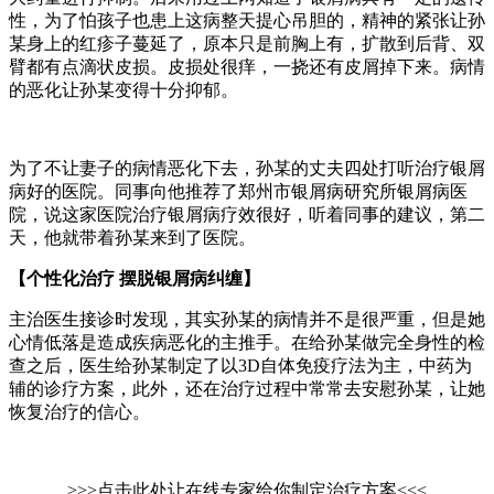
性，为了怕孩子也患上这病整天提心吊胆的，精神的紧张让孙
某身上的红疹子蔓延了，原本只是前胸上有，扩散到后背、双
臂都有点滴状皮损。皮损处很痒，一挠还有皮屑掉下来。病情
的恶化让孙某变得十分抑郁。
为了不让妻子的病情恶化下去，孙某的丈夫四处打听治疗银屑
病好的医院。同事向他推荐了郑州市银屑病研究所银屑病医
院，说这家医院治疗银屑病疗效很好，听着同事的建议，第二
天，他就带着孙某来到了医院。
【个性化治疗 摆脱银屑病纠缠】
主治医生接诊时发现，其实孙某的病情并不是很严重，但是她
心情低落是造成疾病恶化的主推手。在给孙某做完全身性的检
查之后，医生给孙某制定了以3D自体免疫疗法为主，中药为
辅的诊疗方案，此外，还在治疗过程中常常去安慰孙某，让她
恢复治疗的信心。
>>>点击此处让在线专家给你制定治疗方案<<<