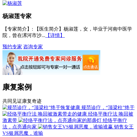
杨淑莲
专家
【专家简介】
: 【医生简介】杨淑莲，女，毕业于河南中医学
院，曾在漯河市沙...
【详情】
预约专家
咨询专家
康复案例
共同见证康复奇迹
规范诊疗，“顶梁柱”终于
经络平衡疗法 唤回被
激素带
经络平衡疗
法，点亮通向家
销售女王
VS银屑恶魔，谁输