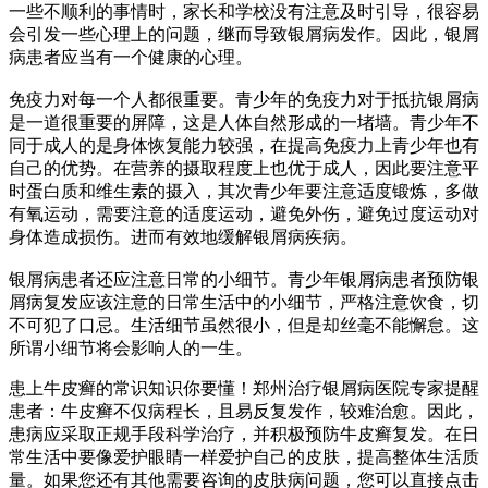
一些不顺利的事情时，家长和学校没有注意及时引导，很容易
会引发一些心理上的问题，继而导致银屑病发作。因此，银屑
病患者应当有一个健康的心理。
免疫力对每一个人都很重要。青少年的免疫力对于抵抗银屑病
是一道很重要的屏障，这是人体自然形成的一堵墙。青少年不
同于成人的是身体恢复能力较强，在提高免疫力上青少年也有
自己的优势。在营养的摄取程度上也优于成人，因此要注意平
时蛋白质和维生素的摄入，其次青少年要注意适度锻炼，多做
有氧运动，需要注意的适度运动，避免外伤，避免过度运动对
身体造成损伤。进而有效地缓解银屑病疾病。
银屑病患者还应注意日常的小细节。青少年银屑病患者预防银
屑病复发应该注意的日常生活中的小细节，严格注意饮食，切
不可犯了口忌。生活细节虽然很小，但是却丝毫不能懈怠。这
所谓小细节将会影响人的一生。
患上牛皮癣的常识知识你要懂！郑州治疗银屑病医院专家提醒
患者：牛皮癣不仅病程长，且易反复发作，较难治愈。因此，
患病应采取正规手段科学治疗，并积极预防牛皮癣复发。在日
常生活中要像爱护眼睛一样爱护自己的皮肤，提高整体生活质
量。如果您还有其他需要咨询的皮肤病问题，您可以直接点击