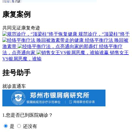
康复案例
共同见证康复奇迹
规范诊疗，“顶梁柱”终于
经络平衡疗法 唤回被
激素带
经络平衡疗
法，点亮通向家
销售女王
VS银屑恶魔，谁输
挂号助手
就诊直通车
1.您是否已到医院确诊？
是
还没有