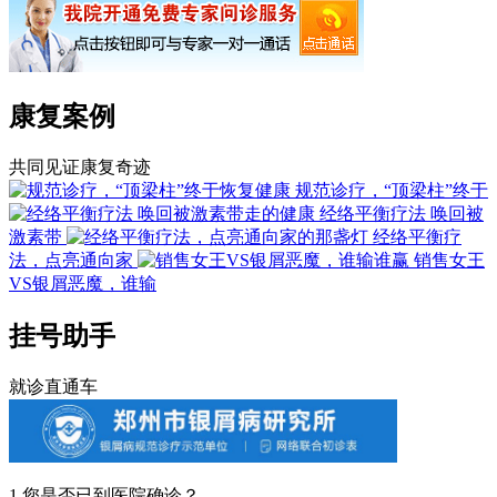
康复案例
共同见证康复奇迹
规范诊疗，“顶梁柱”终于
经络平衡疗法 唤回被
激素带
经络平衡疗
法，点亮通向家
销售女王
VS银屑恶魔，谁输
挂号助手
就诊直通车
1.您是否已到医院确诊？