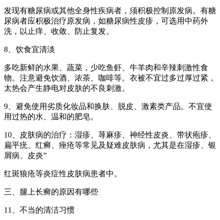
发现有糖尿病或其他全身性疾病者，须积极控制原发病。有糖
尿病者应积极治疗原发病，如糖尿病性皮疹，可选用中药外
洗，以止痒、收敛、防止复发。
8、饮食宜清淡
多吃新鲜的水果、蔬菜，少吃鱼虾、牛羊肉和辛辣刺激性食
物。注意避免饮酒、浓茶、咖啡等。衣被不宜过多过厚过紧，
太热会产生静电对皮肤的不良刺激。
9、避免使用劣质化妆品和换肤、脱皮、激素类产品。不宜使
用过热的水、温和的肥皂。
10、皮肤病的治疗：湿疹、荨麻疹、神经性皮炎、带状疱疹、
扁平疣、红癣、痤疮等常见及疑难皮肤病，尤其是在湿疹、银
屑病、皮炎”
红斑狼疮等炎症性皮肤病患者中。
三、腿上长癣的原因有哪些
11、不当的清洁习惯