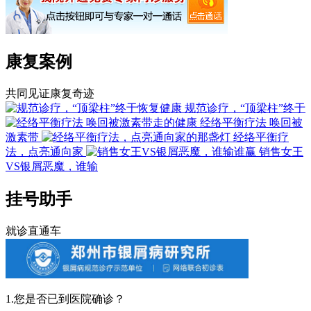
康复案例
共同见证康复奇迹
规范诊疗，“顶梁柱”终于
经络平衡疗法 唤回被
激素带
经络平衡疗
法，点亮通向家
销售女王
VS银屑恶魔，谁输
挂号助手
就诊直通车
1.您是否已到医院确诊？